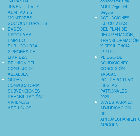
GARANTÍA
convocatoria de
JUVENIL. 1 AUX.
ADRI Vega del
ADMTVO Y 2
Segura
MONITORES
ACTUACIONES
SOCIOCULTURALES
EJECUTADAS
BASES
DEL PLAN DE
PROGRAMA
RECUPERACIÓN,
EMPLEO
TRANSFORMACIÓN
PUBLICO LOCAL.
Y RESILIENCIA
2 PEONES DE
(PRTR)
LIMPIEZA
PLIEGO DE
REUNIÓN DEL
CONDICIONES
CONSEJO DE
CONCESIÓN
ALCALDES
TASCAS
ORDEN
POLIDEPORTIVO
CONVOCATORIA
FIESTAS
SUBVENCIONES
PATRONALES
REHABILITACIÓN
2026
VIVIENDAS
BASES PARA LA
ARRU OJÓS
ADJUDICACIÓN
DE
APROVECHAMIENT
APÍCOLA