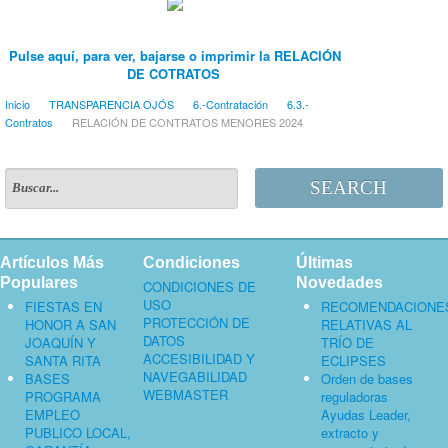
Pulse aquí, para ver, bajarse o imprimir la RELACIÓN
DE COTRATOS
Inicio
TRANSPARENCIA OJÓS
6.-Contratación
6.3.-
Contratos
RELACIÓN DE CONTRATOS MENORES 2024
SEARCH
Artículos Más
Condiciones
Últimas
Populares
Novedades
CONDICIONES DE
USO
FIESTAS EN
RECOMENDACIONE
PROTECCIÓN DE
HONOR A SAN
RELATIVAS AL
DATOS
JOAQUÍN Y
TRÍO DE
ACCESIBILIDAD Y
SANTA RITA
ECLIPSES
NAVEGABILIDAD
BASES
Orden de bases
WEBMASTER
PROGRAMA
reguladoras
EMPLEO
Ayudas Leader,
PUBLICO LOCAL,
extracto y