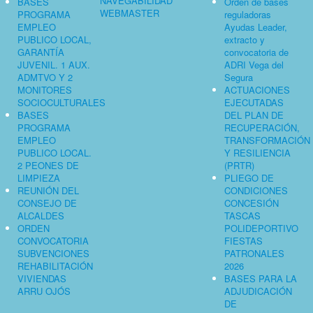
NAVEGABILIDAD
BASES
Orden de bases
WEBMASTER
PROGRAMA
reguladoras
EMPLEO
Ayudas Leader,
PUBLICO LOCAL,
extracto y
GARANTÍA
convocatoria de
JUVENIL. 1 AUX.
ADRI Vega del
ADMTVO Y 2
Segura
MONITORES
ACTUACIONES
SOCIOCULTURALES
EJECUTADAS
BASES
DEL PLAN DE
PROGRAMA
RECUPERACIÓN,
EMPLEO
TRANSFORMACIÓN
PUBLICO LOCAL.
Y RESILIENCIA
2 PEONES DE
(PRTR)
LIMPIEZA
PLIEGO DE
REUNIÓN DEL
CONDICIONES
CONSEJO DE
CONCESIÓN
ALCALDES
TASCAS
ORDEN
POLIDEPORTIVO
CONVOCATORIA
FIESTAS
SUBVENCIONES
PATRONALES
REHABILITACIÓN
2026
VIVIENDAS
BASES PARA LA
ARRU OJÓS
ADJUDICACIÓN
DE