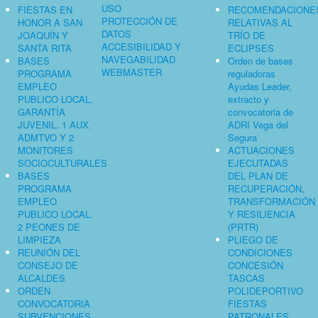
USO
FIESTAS EN
RECOMENDACIONE
PROTECCIÓN DE
HONOR A SAN
RELATIVAS AL
DATOS
JOAQUÍN Y
TRÍO DE
ACCESIBILIDAD Y
SANTA RITA
ECLIPSES
NAVEGABILIDAD
BASES
Orden de bases
WEBMASTER
PROGRAMA
reguladoras
EMPLEO
Ayudas Leader,
PUBLICO LOCAL,
extracto y
GARANTÍA
convocatoria de
JUVENIL. 1 AUX.
ADRI Vega del
ADMTVO Y 2
Segura
MONITORES
ACTUACIONES
SOCIOCULTURALES
EJECUTADAS
BASES
DEL PLAN DE
PROGRAMA
RECUPERACIÓN,
EMPLEO
TRANSFORMACIÓN
PUBLICO LOCAL.
Y RESILIENCIA
2 PEONES DE
(PRTR)
LIMPIEZA
PLIEGO DE
REUNIÓN DEL
CONDICIONES
CONSEJO DE
CONCESIÓN
ALCALDES
TASCAS
ORDEN
POLIDEPORTIVO
CONVOCATORIA
FIESTAS
SUBVENCIONES
PATRONALES