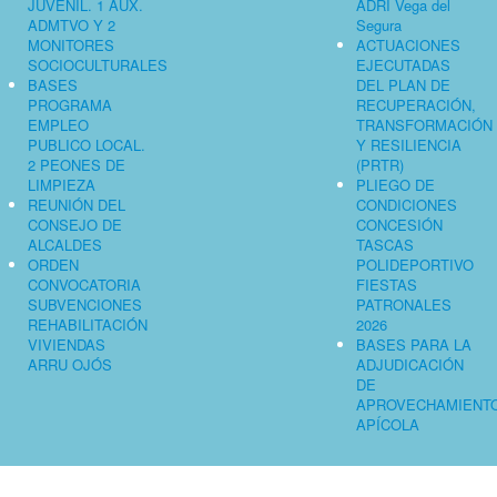
JUVENIL. 1 AUX.
ADRI Vega del
ADMTVO Y 2
Segura
MONITORES
ACTUACIONES
SOCIOCULTURALES
EJECUTADAS
BASES
DEL PLAN DE
PROGRAMA
RECUPERACIÓN,
EMPLEO
TRANSFORMACIÓN
PUBLICO LOCAL.
Y RESILIENCIA
2 PEONES DE
(PRTR)
LIMPIEZA
PLIEGO DE
REUNIÓN DEL
CONDICIONES
CONSEJO DE
CONCESIÓN
ALCALDES
TASCAS
ORDEN
POLIDEPORTIVO
CONVOCATORIA
FIESTAS
SUBVENCIONES
PATRONALES
REHABILITACIÓN
2026
VIVIENDAS
BASES PARA LA
ARRU OJÓS
ADJUDICACIÓN
DE
APROVECHAMIENT
APÍCOLA