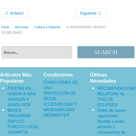
Anterior
Siguiente
Inicio
Servicios
Cultura y Deporte
VI ANIVERSARIO MUSEO
DE BELENES
SEARCH
Artículos Más
Condiciones
Últimas
Populares
Novedades
CONDICIONES DE
USO
FIESTAS EN
RECOMENDACIONE
PROTECCIÓN DE
HONOR A SAN
RELATIVAS AL
DATOS
JOAQUÍN Y
TRÍO DE
ACCESIBILIDAD Y
SANTA RITA
ECLIPSES
NAVEGABILIDAD
BASES
Orden de bases
WEBMASTER
PROGRAMA
reguladoras
EMPLEO
Ayudas Leader,
PUBLICO LOCAL,
extracto y
GARANTÍA
convocatoria de