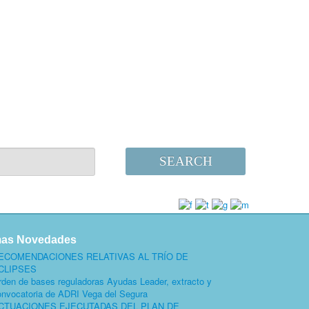
SEARCH
mas Novedades
ECOMENDACIONES RELATIVAS AL TRÍO DE
CLIPSES
rden de bases reguladoras Ayudas Leader, extracto y
onvocatoria de ADRI Vega del Segura
CTUACIONES EJECUTADAS DEL PLAN DE