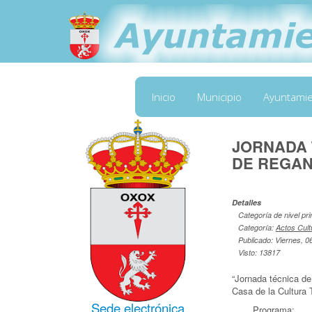
Inicio
Municipio
Ayuntami
JORNADA 
DE REGA
Detalles
Categoría de nivel pri
Categoría:
Actos Cult
Publicado: Viernes, 
Visto: 13817
“Jornada técnica de
Casa de la Cultura
Sede electrónica
Programa: