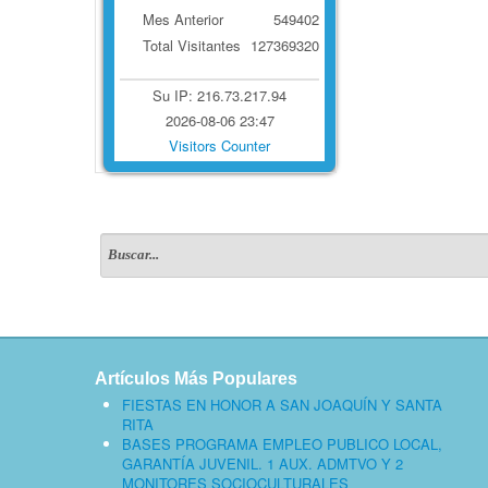
Mes Anterior
549402
Total Visitantes
127369320
Su IP: 216.73.217.94
2026-08-06 23:47
Visitors Counter
Artículos Más Populares
FIESTAS EN HONOR A SAN JOAQUÍN Y SANTA
RITA
BASES PROGRAMA EMPLEO PUBLICO LOCAL,
GARANTÍA JUVENIL. 1 AUX. ADMTVO Y 2
MONITORES SOCIOCULTURALES