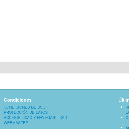
Condiciones
Últi
CONDICIONES DE USO
R
PROTECCIÓN DE DATOS
E
ACCESIBILIDAD Y NAVEGABILIDAD
O
WEBMASTER
c
A