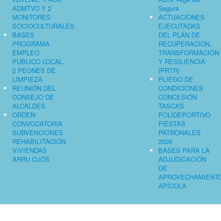
ADMTVO Y 2
Segura
MONITORES
ACTUACIONES
SOCIOCULTURALES
EJECUTADAS
BASES
DEL PLAN DE
PROGRAMA
RECUPERACIÓN,
EMPLEO
TRANSFORMACIÓN
PUBLICO LOCAL.
Y RESILIENCIA
2 PEONES DE
(PRTR)
LIMPIEZA
PLIEGO DE
REUNIÓN DEL
CONDICIONES
CONSEJO DE
CONCESIÓN
ALCALDES
TASCAS
ORDEN
POLIDEPORTIVO
CONVOCATORIA
FIESTAS
SUBVENCIONES
PATRONALES
REHABILITACIÓN
2026
VIVIENDAS
BASES PARA LA
ARRU OJÓS
ADJUDICACIÓN
DE
APROVECHAMIENT
APÍCOLA