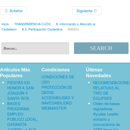
Anterior
Siguiente
Inicio
TRANSPARENCIA OJÓS
8.-Información y Atención al
Ciudadano
8.3.-Participación Ciudadana
BANDO
SEARCH
Artículos Más
Condiciones
Últimas
Populares
Novedades
CONDICIONES DE
USO
FIESTAS EN
RECOMENDACIONE
PROTECCIÓN DE
HONOR A SAN
RELATIVAS AL
DATOS
JOAQUÍN Y
TRÍO DE
ACCESIBILIDAD Y
SANTA RITA
ECLIPSES
NAVEGABILIDAD
BASES
Orden de bases
WEBMASTER
PROGRAMA
reguladoras
EMPLEO
Ayudas Leader,
PUBLICO LOCAL,
extracto y
GARANTÍA
convocatoria de
JUVENIL. 1 AUX.
ADRI Vega del