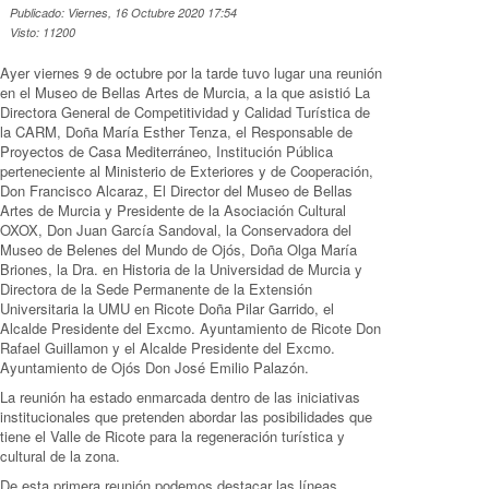
Publicado: Viernes, 16 Octubre 2020 17:54
Visto: 11200
Ayer viernes 9 de octubre por la tarde tuvo lugar una reunión
en el Museo de Bellas Artes de Murcia, a la que asistió La
Directora General de Competitividad y Calidad Turística de
la CARM, Doña María Esther Tenza, el Responsable de
Proyectos de Casa Mediterráneo, Institución Pública
perteneciente al Ministerio de Exteriores y de Cooperación,
Don Francisco Alcaraz, El Director del Museo de Bellas
Artes de Murcia y Presidente de la Asociación Cultural
OXOX, Don Juan García Sandoval, la Conservadora del
Museo de Belenes del Mundo de Ojós, Doña Olga María
Briones, la Dra. en Historia de la Universidad de Murcia y
Directora de la Sede Permanente de la Extensión
Universitaria la UMU en Ricote Doña Pilar Garrido, el
Alcalde Presidente del Excmo. Ayuntamiento de Ricote Don
Rafael Guillamon y el Alcalde Presidente del Excmo.
Ayuntamiento de Ojós Don José Emilio Palazón.
La reunión ha estado enmarcada dentro de las iniciativas
institucionales que pretenden abordar las posibilidades que
tiene el Valle de Ricote para la regeneración turística y
cultural de la zona.
De esta primera reunión podemos destacar las líneas