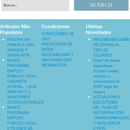
SEARCH
Artículos Más
Condiciones
Últimas
Populares
Novedades
CONDICIONES DE
USO
FIESTAS EN
RECOMENDACIONE
PROTECCIÓN DE
HONOR A SAN
RELATIVAS AL
DATOS
JOAQUÍN Y
TRÍO DE
ACCESIBILIDAD Y
SANTA RITA
ECLIPSES
NAVEGABILIDAD
BASES
Orden de bases
WEBMASTER
PROGRAMA
reguladoras
EMPLEO
Ayudas Leader,
PUBLICO LOCAL,
extracto y
GARANTÍA
convocatoria de
JUVENIL. 1 AUX.
ADRI Vega del
ADMTVO Y 2
Segura
MONITORES
ACTUACIONES
SOCIOCULTURALES
EJECUTADAS
BASES
DEL PLAN DE
PROGRAMA
RECUPERACIÓN,
EMPLEO
TRANSFORMACIÓN
PUBLICO LOCAL.
Y RESILIENCIA
2 PEONES DE
(PRTR)