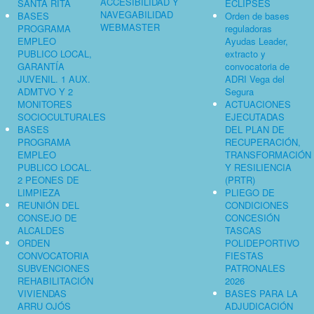
ACCESIBILIDAD Y
SANTA RITA
ECLIPSES
NAVEGABILIDAD
BASES
Orden de bases
WEBMASTER
PROGRAMA
reguladoras
EMPLEO
Ayudas Leader,
PUBLICO LOCAL,
extracto y
GARANTÍA
convocatoria de
JUVENIL. 1 AUX.
ADRI Vega del
ADMTVO Y 2
Segura
MONITORES
ACTUACIONES
SOCIOCULTURALES
EJECUTADAS
BASES
DEL PLAN DE
PROGRAMA
RECUPERACIÓN,
EMPLEO
TRANSFORMACIÓN
PUBLICO LOCAL.
Y RESILIENCIA
2 PEONES DE
(PRTR)
LIMPIEZA
PLIEGO DE
REUNIÓN DEL
CONDICIONES
CONSEJO DE
CONCESIÓN
ALCALDES
TASCAS
ORDEN
POLIDEPORTIVO
CONVOCATORIA
FIESTAS
SUBVENCIONES
PATRONALES
REHABILITACIÓN
2026
VIVIENDAS
BASES PARA LA
ARRU OJÓS
ADJUDICACIÓN