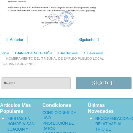
Anterior
Siguiente
Inicio
TRANSPARENCIA OJÓS
1.-Institucional
1.7.-Personal
NOMBRAMIENTO DEL TRIBUNAL DE EMPLEO PÚBLICO LOCAL
(GARANTÍA JUVENIL)
SEARCH
Artículos Más
Condiciones
Últimas
Populares
Novedades
CONDICIONES DE
USO
FIESTAS EN
RECOMENDACIONE
PROTECCIÓN DE
HONOR A SAN
RELATIVAS AL
DATOS
JOAQUÍN Y
TRÍO DE